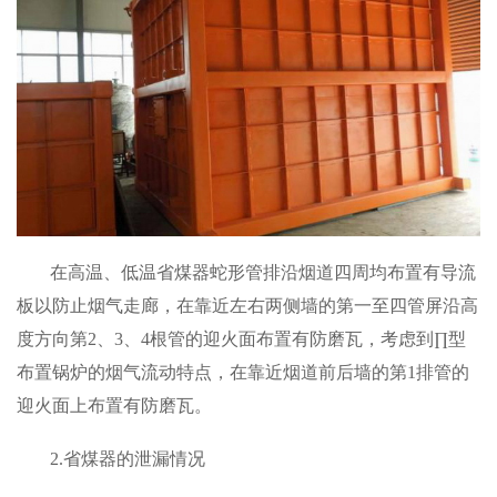
在高温、低温省煤器蛇形管排沿烟道四周均布置有导流
板以防止烟气走廊，在靠近左右两侧墙的第一至四管屏沿高
度方向第2、3、4根管的迎火面布置有防磨瓦，考虑到∏型
布置锅炉的烟气流动特点，在靠近烟道前后墙的第1排管的
迎火面上布置有防磨瓦。
2.省煤器的泄漏情况