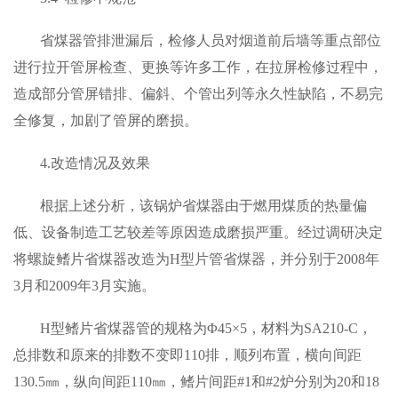
省煤器管排泄漏后，检修人员对烟道前后墙等重点部位
进行拉开管屏检查、更换等许多工作，在拉屏检修过程中，
造成部分管屏错排、偏斜、个管出列等永久性缺陷，不易完
全修复，加剧了管屏的磨损。
4.改造情况及效果
根据上述分析，该锅炉省煤器由于燃用煤质的热量偏
低、设备制造工艺较差等原因造成磨损严重。经过调研决定
将螺旋鳍片省煤器改造为H型片管省煤器，并分别于2008年
3月和2009年3月实施。
H型鳍片省煤器管的规格为Φ45×5，材料为SA210-C，
总排数和原来的排数不变即110排，顺列布置，横向间距
130.5㎜，纵向间距110㎜，鳍片间距#1和#2炉分别为20和18