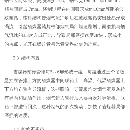
钢带竖向缠绕、高频焊接而成，钢带宽19mm、厚1.4mm，
鳍片间距12.7mm。绕制过程在内圆弧形成约10mm等距的波
纹皱褶，该种结构使烟气流冲刷后在波纹皱褶突出处易形成
涡流，引起省煤器鳍片根部烟气局部烟速剧增，而磨损与烟
气流速的3.3次方成正比，导致局部磨损速度加快，形成小
的坑点，尤其在鳍片管与光管交界处更为严重。
3.3 结构布置
省煤器蛇形管排每5～6屏形成一组，每组通过三个吊板
悬挂在管排上方的省煤器中间联箱上，高温、低温省煤器上
下方均布置有导流板，这些联箱、导流板均对烟气流及灰粒
有导向和抛洒作用，烟气进入管排后又要再次对导流板、联
箱下部进行回流，这种烟气的多次扰动，加快了省煤器局部
磨损的速度。
3.4 检修不规范