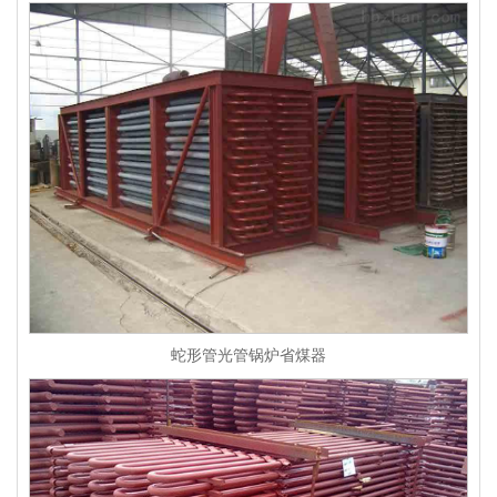
蛇形管光管锅炉省煤器