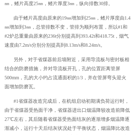
㎜，鳍片高度25㎜，鳍片厚度3㎜，纵向排数30排。
由于鳍片高度由原来的19㎜增加到25㎜，鳍片厚度由1.4
㎜增加到3㎜，总管排数不变，管排为顺列布置，所以#1和
#2炉总重量由原来的236t分别提高到393.42t和418.75t，烟气
速度由7.2m/s分别分别提高到8.13m/s和8.24m/s。
另外，对于省煤器前后墙附近，采用导流板与密封板相
结合的防磨措施，并对导流板开孔，孔的位置距离管屏
500mm，孔的大小约占流通面积的1/3，并在管屏弯头迎火
面增加防磨瓦。
#1省煤器改造完成后，在机组启动初期满负荷运行时，
由于省煤器受热面干净，省煤器进出口烟温降较改造前降低
27℃左右，其后随着省煤器受热面结灰的逐渐增多烟温降逐
渐减小，运行十天后结灰状况处于平衡状态，烟温降比改造