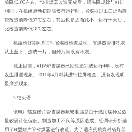
前降低3℃左右。#2省煤器改造完成后，烟温降规律与#1炉
相同，在机组启动初期满负荷运行时，省煤器进出口烟温降
较改造前降低37℃左右，其后也是逐渐减小，运行十天后，
比改造前降低18℃左右。
机组检修期间对H型省煤器检查发现，省煤器管排积灰
从上至下，连成一片，但鳍片间没有积灰。
截止目前，#1锅炉省煤器已经改造完成运行4年，没有
发生泄漏现象。2011年4月对其进行拉屏检查，没有发现明
显磨损现象。
5.结束语
该电厂螺旋鳍片管省煤器频繁泄漏是由于燃用煤种发热
量较设计值偏低、制造加工不良等原因造成。经调研分析选
用了H型鳍片管省煤器进行改造。为了适应劣质煤种省煤器