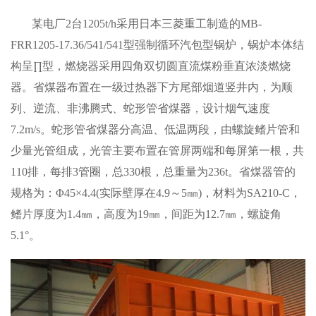
某电厂2台1205t/h采用日本三菱重工制造的MB-
FRR1205-17.36/541/541型强制循环汽包型锅炉，锅炉本体结
构呈∏型，燃烧器采用四角双切圆直流煤粉垂直浓淡燃烧
器。省煤器布置在一级过热器下方尾部烟道竖井内，为顺
列、逆流、非沸腾式、蛇形管省煤器，设计烟气速度
7.2m/s。蛇形管省煤器分高温、低温两段，由螺旋鳍片管和
少量光管组成，光管主要布置在管屏两端和每屏第一根，共
110排，每排3管圈，总330根，总重量为236t。省煤器管的
规格为：Φ45×4.4(实际壁厚在4.9～5㎜)，材料为SA210-C，
鳍片厚度为1.4㎜，高度为19㎜，间距为12.7㎜，螺旋角
5.1°。