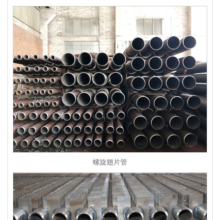
螺旋翅片管