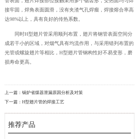
管表面，翅片焊接部位接触采用多个锯齿形，受热面均匀焊
接牢固，焊角表面圆滑，没有夹渣气孔焊瘤，焊接熔合率高
达98%以上，具有良好的传热系数。
同时H型翅片管采用顺列布置，翅片将钢管表面空间分
成若干小的区域，对烟气具有均流作用，与采用错列布置的
光管或螺旋翅片等相比，H型翅片管钢构性好不易变形，磨
损寿命更高。
上一篇：
锅炉省煤器泄漏原因分析及对策
下一篇：
H型翅片管的焊接工艺
推荐产品